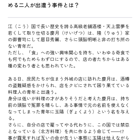
める二人が出遭う事件とは？
江（こう）国で長い歴史を誇る高級老舗酒楼・天上雲夢を
若くして取り仕切る慶月（けいげつ）は、隆（りゅう）家
の御曹司にして眉目秀麗、さらに頭脳明晰と非の打ち所の
ない青年だ。
ただし、「食」への強い興味関心を持ち、いわゆる奇食で
も何でもためらわず口にするので、店の者たちからはある
種の変わり者とも思われていた。
ある日、庶民たちが住まう外城の店に訪れた慶月は、酒樽
の盗難疑惑をかけられ、店をクビにされて困り果てている
料理人の青年と出逢う。
身分は低いが料理の才がありそうだと考えた慶月は、持ち
前の頭脳で冤罪を晴らし、ある事情で元の名前を使えなく
なってしまった青年に玉陽（ぎょくよう）という名を与え
る。
さらに、自分の店で雇ってやる代わりに、この国では禁忌
となっている〈北方料理〉を共に作るよう命じて――!?
事が露見すれば互いの命が危うい事態に玉陽は怯えながら