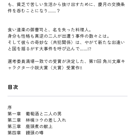
も、貧乏で苦しい生活から抜け出すために、慶月の交換条
件を呑むことになり……？
食い道楽の御曹司と、名を失った料理人。
身分も性格も真逆の二人が出遭う事件の数々とは。
そして彼らの奇妙な〈共犯関係〉は、やがて新たな出逢い
と国を揺るがす大事件を呼び込んで……!?
選考委員満場一致での受賞が決定した、第11回 角川文庫キ
ャラクター小説大賞〈大賞〉受賞作!!
目次
序
第一章 葡萄酒と二人の男
第二章 林檎コウの差し入れ
第三章 鹿頭煮の献上
第四章 饅頭の噂