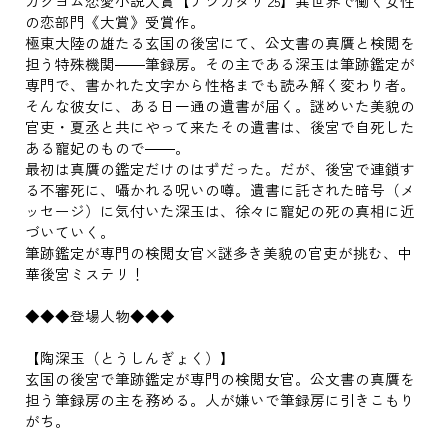
カクヨム恋愛小説大賞【ナツガタリ'25】異世界で働く女性
の恋部門《大賞》受賞作。
極東大陸の雄たる玄国の後宮にて、公文書の真贋と検閲を
担う特殊機関――筆録房。その主である深玉は筆跡鑑定が
専門で、書かれた文字から性格までも読み解く変わり者。
そんな彼女に、ある日一通の遺書が届く。謎めいた美貌の
官吏・夏丞と共にやって来たその遺書は、後宮で自死した
ある寵妃のもので――。
最初は真贋の鑑定だけのはずだった。だが、後宮で連鎖す
る不審死に、囁かれる呪いの噂。遺書に託された暗号（メ
ッセージ）に気付いた深玉は、徐々に寵妃の死の真相に近
づいていく。
筆跡鑑定が専門の検閲女官×謎多き美貌の官吏が挑む、中
華後宮ミステリ！
◆◆◆登場人物◆◆◆
【陶深玉（とうしんぎょく）】
玄国の後宮で筆跡鑑定が専門の検閲女官。公文書の真贋を
担う筆録房の主を務める。人が嫌いで筆録房に引きこもり
がち。