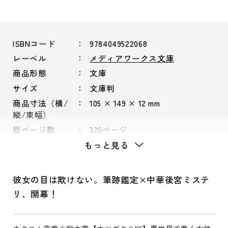
ISBNコード
9784049522068
レーベル
メディアワークス文庫
商品形態
文庫
サイズ
文庫判
商品寸法（横/
105 × 149 × 12 mm
縦/束幅）
総ページ数
320ページ
もっと見る
彼女の目は欺けない。筆跡鑑定×中華後宮ミステ
リ、開幕！