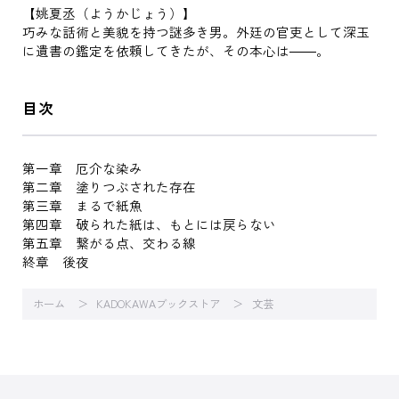
【姚夏丞（ようかじょう）】
巧みな話術と美貌を持つ謎多き男。外廷の官吏として深玉
に遺書の鑑定を依頼してきたが、その本心は――。
目次
第一章 厄介な染み
第二章 塗りつぶされた存在
第三章 まるで紙魚
第四章 破られた紙は、もとには戻らない
第五章 繋がる点、交わる線
終章 後夜
ホーム
KADOKAWAブックストア
文芸