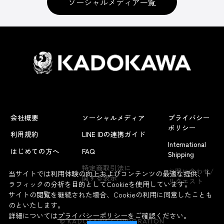
ソーシャルメディア一覧
会社概要
ソーシャルメディア
プライバシー
ポリシー
利用規約
LINE IDの連携ガイド
International
はじめての方へ
FAQ
Shipping
よくあるお問い合わせ
特定商取引法に
お問い合わせ/
当サイトでは利用体験の向上およびコンテンツの最適な提供、ト
関する表示
リクエスト
ラフィックの分析を目的としてCookieを使用しています。
サイトの閲覧を継続された場合、Cookieの利用に同意したことも
のといたします。
詳細については
プライバシーポリシー
をご確認ください。
© KADOKAWA CORPORATION