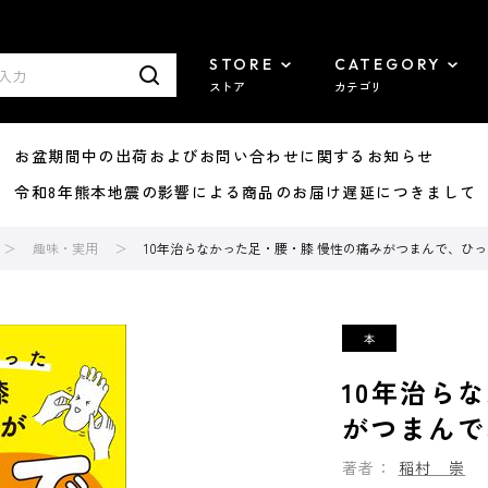
STORE
CATEGORY
ストア
カテゴリ
8/07 お盆期間中の出荷およびお問い合わせに関するお知らせ
7/29 令和8年熊本地震の影響による商品のお届け遅延につきまして
趣味・実用
10年治らなかった足・腰・膝 慢性の痛みがつまんで、ひ
10年治ら
がつまんで
著者：
稲村 崇