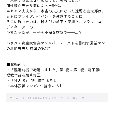
「束縛する気はないんだけど、独占はしたい」
同性婚が当たり前になった現代。
ニセモノ夫夫から、本当の夫夫になった遼馬と琥太郎は、
ともにブライダルイベントを運営することに。
そこに現れたのは、琥太郎の部下・東郷と、フラワーコー
ディネーターの
小杉だったが、何やら不穏な空気で──…？
バリタチ資産家営業マン×パーフェクトを目指す営業マン
の新婚夫夫BL待望の第2弾!!
■収録内容
・「離婚前提で結婚しました」第6話～第10話…電子版CIEL
掲載作品を加筆修正
・「独占欲」12P…描きおろし
・本体表紙マンガ2P…描きおろし
ホーム
KADOKAWAブックストア
コミック