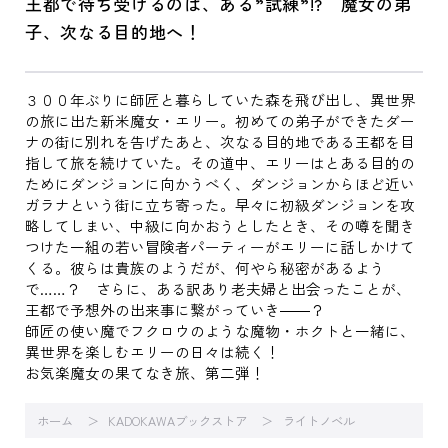
王都で待ち受けるのは、ある”試練”!? 魔女の弟
子、次なる目的地へ！
３００年ぶりに師匠と暮らしていた森を飛び出し、異世界
の旅に出た新米魔女・エリー。初めての弟子ができたダー
ナの街に別れを告げたあと、次なる目的地である王都を目
指して旅を続けていた。その道中、エリーはとある目的の
ためにダンジョンに向かうべく、ダンジョンからほど近い
ガラナという街に立ち寄った。早々に初級ダンジョンを攻
略してしまい、中級に向かおうとしたとき、その噂を聞き
つけた一組の若い冒険者パーティーがエリーに話しかけて
くる。彼らは貴族のようだが、何やら秘密があるよう
で……？ さらに、ある訳あり老夫婦と出会ったことが、
王都で予想外の出来事に繋がっていき――？
師匠の使い魔でフクロウのような魔物・ホクトと一緒に、
異世界を楽しむエリーの日々は続く！
お気楽魔女の果てなき旅、第二弾！
ホーム
KADOKAWAブックストア
ライトノベル