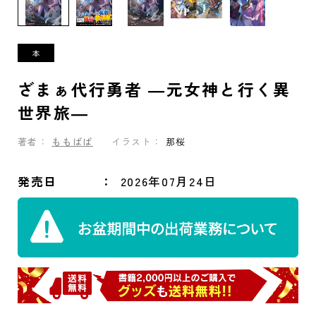
ざまぁ代行勇者 ―元女神と行く異
世界旅―
著者：
ももぱぱ
イラスト：
那桜
発売日
2026年07月24日