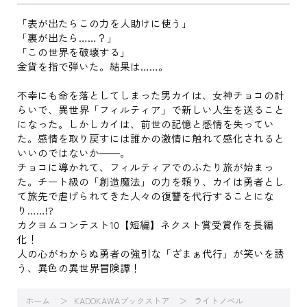
「表が出たらこの力を人助けに使う」
「裏が出たら……？」
「この世界を破壊する」
金貨を指で弾いた。結果は……。
不幸にも命を落としてしまった男カイは、女神チョコの計
らいで、異世界「フィルティア」で新しい人生を送ること
になった。しかしカイは、前世の記憶と感情を失ってい
た。感情を取り戻すには誰かの激情に触れて感化されると
いいのではないか――。
チョコに導かれて、フィルティアでのふたり旅が始まっ
た。チート級の「創造魔法」の力を頼り、カイは勇者とし
て旅先で虐げられてきた人々の復讐を代行することにな
り……!?
カクヨムコンテスト10【短編】ネクスト賞受賞作を長編
化！
人の心がわからぬ勇者の強引な「ざまぁ代行」が笑いを誘
う、異色の異世界冒険譚！
ホーム
KADOKAWAブックストア
ライトノベル