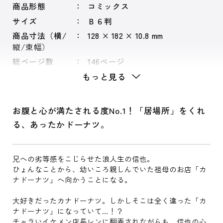
商品形態
コミックス
サイズ
Ｂ６判
商品寸法（横/
128 × 182 × 10.8 mm
縦/束幅）
総ページ数
146ページ
もっと見る
お腹と心が満たされる度No.1！「居場所」をくれ
る、あったかドーナツ。
兄への劣等感をこじらせた浪人生の信也。
ひょんなことから、幼いころ親しんでいた祖母のお店「カ
ナドーナツ」へ向かうことになる。
大好きだったカナドーナツ。しかしそこは全く違った「カ
ナドーナツ」になっていて…！？
チャラいイケメン店長レンに翻弄されながらも、信也の心