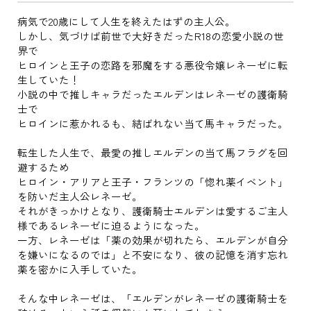
病気で20歳にして人生を終えたはずの主人公。
しかし、気づけば前世で大好きだったR18の恋愛小説の世
界で
ヒロインと王子の恋路を邪魔をする悪役令嬢レネーゼに転
生していた！
小説の中で推しキャラだったエルデンはレネーゼの護衛騎
士で
ヒロインに惹かれるも、結ばれない当て馬キャラだった。
転生した人生で、最愛の推しエルデンの当て馬フラグを回
避するため
ヒロイン・アリアと王子・フランツの「惚れ薬イベント」
を防いだ主人公レネーゼ。
それがきっかけとなり、護衛騎士エルデンは愛するご主人
様であるレネーゼに迫るようになった。
一方、レネーゼは「薬の効果が切れたら、エルデンが自分
を嫌いになるのでは」と不安になり、彼の記憶を消す忘れ
薬を密かに入手していた。
そんな中レネーゼは、「エルデンがレネーゼの護衛騎士を