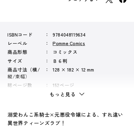
ISBNコード
9784048119634
レーベル
Pomme Comics
商品形態
コミックス
サイズ
Ｂ６判
商品寸法（横/
128 × 182 × 12 mm
縦/束幅）
総ページ数
152ページ
もっと見る
溺愛わんこ系騎士×元悪役令嬢による、すれ違い
異世界ティーンズラブ！