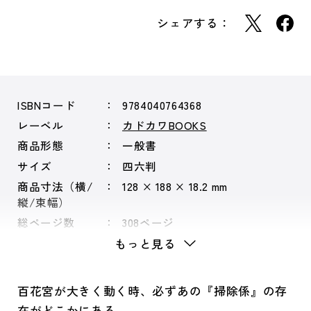
シェアする：
ISBNコード
9784040764368
レーベル
カドカワBOOKS
商品形態
一般書
サイズ
四六判
商品寸法（横/
128 × 188 × 18.2 mm
縦/束幅）
総ページ数
308ページ
もっと見る
百花宮が大きく動く時、必ずあの『掃除係』の存
在がどこかにある――