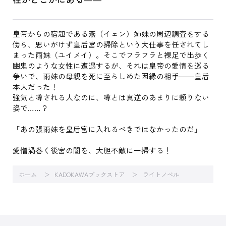
皇帝からの宿題である燕（イェン）姉妹の周辺調査をする
傍ら、思いがけず皇后宮の掃除という大仕事を任されてし
まった雨妹（ユイメイ）。そこでフラフラと裸足で出歩く
幽鬼のような女性に遭遇するが、それは皇帝の愛情を巡る
争いで、雨妹の母親を死に至らしめた因縁の相手――皇后
本人だった！
強気と噂される人なのに、噂とは真逆のあまりに頼りない
姿で……？
「あの張雨妹を皇后宮に入れるべきではなかったのだ」
愛憎渦巻く後宮の闇を、大胆不敵に一掃する！
ホーム
KADOKAWAブックストア
ライトノベル