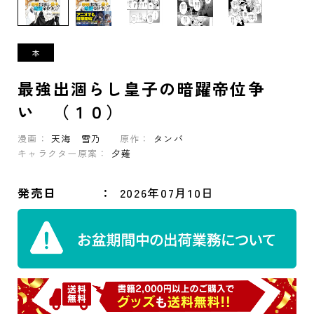
最強出涸らし皇子の暗躍帝位争
い （１０）
漫画：
天海 雪乃
原作：
タンバ
キャラクター原案：
夕薙
発売日
2026年07月10日