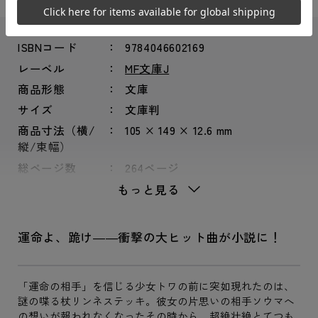
ISBNコード
9784046602169
レーベル
MF文庫J
商品形態
文庫
サイズ
文庫判
商品寸法（横/
105 × 149 × 12.6 mm
縦/束幅）
総ページ数
264ページ
もっと見る
運命よ、跪け――衝撃の大ヒット曲が小説に！
「運命の相手」を信じる少女トワの前に突如現れたのは、
謎の喋る杖リンネステッキ。彼女の片思いの相手ソウマへ
の想いが報われなくなったその時から、超絶壮絶とてつも