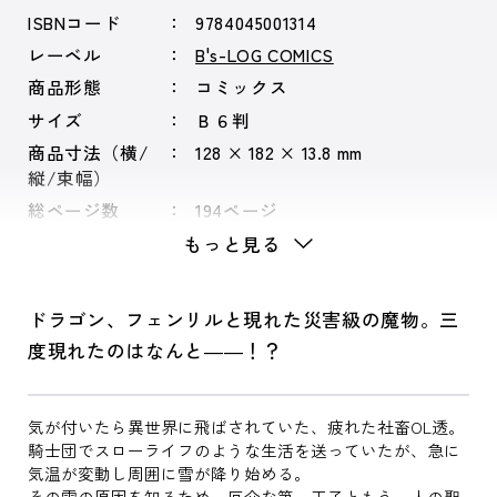
ISBNコード
9784045001314
レーベル
B's-LOG COMICS
商品形態
コミックス
サイズ
Ｂ６判
商品寸法（横/
128 × 182 × 13.8 mm
縦/束幅）
総ページ数
194ページ
もっと見る
ドラゴン、フェンリルと現れた災害級の魔物。三
度現れたのはなんと――！？
気が付いたら異世界に飛ばされていた、疲れた社畜OL透。
騎士団でスローライフのような生活を送っていたが、急に
気温が変動し周囲に雪が降り始める。
その雪の原因を知るため、厄介な第一王子ともう一人の聖