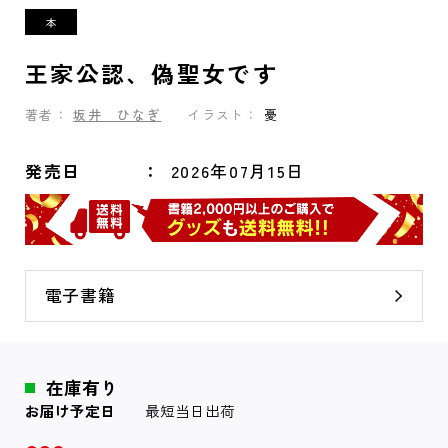
王家公認、偽聖女です
著者：
坂井 ひなぎ
イラスト：
憂
発売日
2026年07月15日
電子書籍
在庫有り
お届け予定日
最短当日出荷