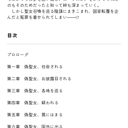
のもそのためだったと知って絆も深まっていく。
しかし聖女召喚を巡る陰謀にまきこまれ、国家転覆を企
んだと冤罪を着せられてしまい――!?
目次
プロローグ
第一章 偽聖女、任命される
第二章 偽聖女、お披露目される
第三章 偽聖女、各地を巡る
第四章 偽聖女、疑われる
第五章 偽聖女、罠にはまる
第六章 偽聖女、国外に出る