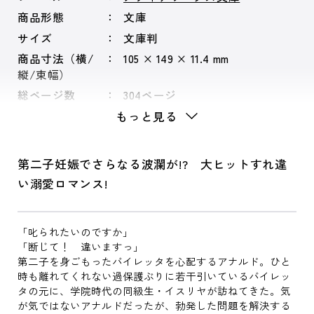
商品形態
文庫
サイズ
文庫判
商品寸法（横/
105 × 149 × 11.4 mm
縦/束幅）
総ページ数
304ページ
もっと見る
第二子妊娠でさらなる波瀾が!? 大ヒットすれ違
い溺愛ロマンス!
「叱られたいのですか」
「断じて！ 違いますっ」
第二子を身ごもったバイレッタを心配するアナルド。ひと
時も離れてくれない過保護ぶりに若干引いているバイレッ
タの元に、学院時代の同級生・イスリヤが訪ねてきた。気
が気ではないアナルドだったが、勃発した問題を解決する