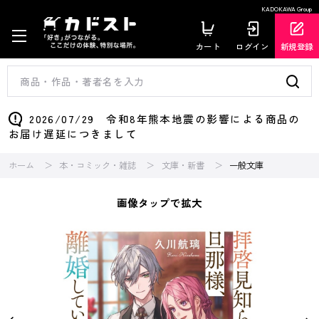
KADOKAWA Group
カート
ログイン
新規登録
2026/07/29 令和8年熊本地震の影響による商品の
お届け遅延につきまして
ホーム
本・コミック・雑誌
文庫・新書
一般文庫
画像タップで拡大