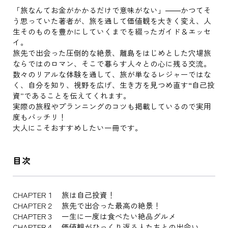
「旅なんてお金がかかるだけで意味がない」――かつてそ
う思っていた著者が、旅を通して価値観を大きく変え、人
生そのものを豊かにしていくまでを綴ったガイド＆エッセ
イ。
旅先で出会った圧倒的な絶景、離島をはじめとした穴場旅
ならではのロマン、そこで暮らす人々との心に残る交流。
数々のリアルな体験を通して、旅が単なるレジャーではな
く、自分を知り、視野を広げ、生き方を見つめ直す“自己投
資”であることを伝えてくれます。
実際の旅程やプランニングのコツも掲載しているので実用
度もバッチリ！
大人にこそおすすめしたい一冊です。
目次
CHAPTER１ 旅は自己投資！
CHAPTER２ 旅先で出合った最高の絶景！
CHAPTER３ 一生に一度は食べたい絶品グルメ
CHAPTER４ 価値観がひっくり返る人たちとの出会い