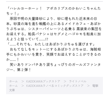
「ハレルヨーホーッ！ アポカリプスのかわいこちゃんた
ちッ！」
原因不明の大量降砂により、砂に埋もれた近未来の日
本。砂漠の海を進む戦艦の上にあるメイドカフェ・あぽか
りぷちゅは、シスターパイレーツと名乗る 黒装束の集団を
お迎えする。船長パナシェはセグメとハゴロモを船員に加
えようと狙っていて……!?
「……それでも、わたしはあぽかりぷちゅを選びます」
おもてなしをモットーにするあぽかりぷちゅは、海賊相
手にもかわいいを貫き、笑顔でお迎えすることができるの
か……！
笑いありドンパチあり涙ちょっぴりのガールズファンタ
ジー、第２弾！
ホーム
KADOKAWAブックストア
ライトノベル
ホーム
KADOKAWAラノベ＆コミックグッズストア
電撃
文庫