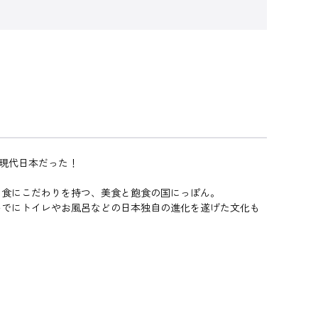
-現代日本だった！
に食にこだわりを持つ、美食と飽食の国にっぽん。
いでにトイレやお風呂などの日本独自の進化を遂げた文化も