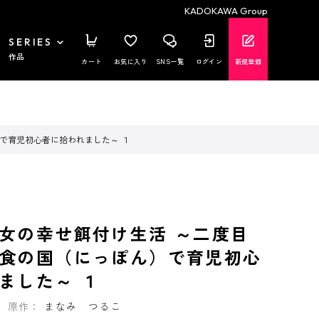
KADOKAWA Group
SERIES
作品
カート
お気に入り
SNS一覧
ログイン
新規登録
で育児初心者に拾われました～ １
女の幸せ餌付け生活 ～二度目
食の国（にっぽん）で育児初心
ました～ １
原作：
まなみ つるこ