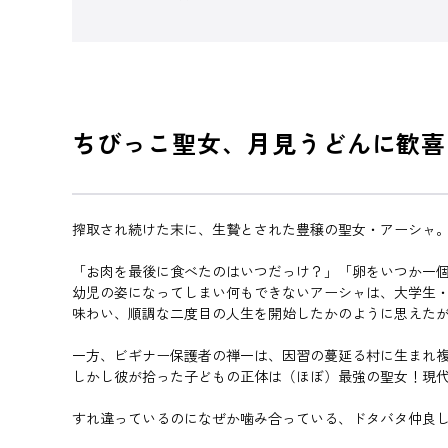
ちびっこ聖女、月見うどんに歓喜
搾取され続けた末に、生贄とされた豊穣の聖女・アーシャ。
「お肉を最後に食べたのはいつだっけ？」「卵をいつか一
幼児の姿になってしまい何もできないアーシャは、大学生
味わい、順調な二度目の人生を開始したかのように思えたが-
一方、ビギナー保護者の禅一は、因習の蔓延る村に生まれ
しかし彼が拾った子どもの正体は（ほぼ）最強の聖女！現
すれ違っているのになぜか噛み合っている、ドタバタ仲良