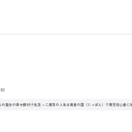
82
られ聖女の幸せ餌付け生活 ～二度目の人生は美食の国（にっぽん）で育児初心者に拾