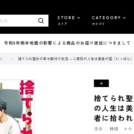
STORE
CATEGORY
ストア
カテゴリ
7/29 令和8年熊本地震の影響による商品のお届け遅延につきまして
性）
捨てられ聖女の幸せ餌付け生活 ～二度目の人生は美食の国（にっぽん）
捨てられ聖
の人生は美
者に拾われ
漫画：
持田 コウ