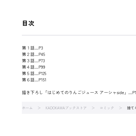
目次
第１話…P3
第２話…P45
第３話…P73
第４話…P99
第５話…P125
第６話…P151
描き下ろし「はじめてのりんごジュース アーシャside」…P1
ホーム
KADOKAWAブックストア
コミック
捨て