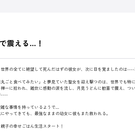
で震える…！
世界の全てに絶望して死んだはずの彼女が、次に目を覚ましたのは---
個丸ごと食べてみたい」と夢見ていた聖女を迎え撃つのは、世界でも特
・禅一に拾われ、雑炊に感動の涙を流し、月見うどんに歓喜で震え、つ
---
複雑な事情を持っているようで…
代にやってきても、最強なままの幼女に彼もまた救われる。
し親子の幸せごはん生活スタート！