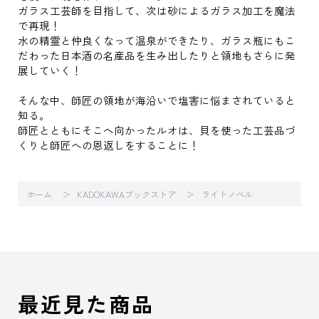
ガラス工芸師を目指して、次は砂によるガラス加工を魔法
で再現！
水の精霊と仲良くなって温泉ができたり、ガラス瓶にもこ
だわった日本酒の名産品を生み出したりと領地もさらに発
展していく！
そんな中、師匠の領地が海沿いで塩害に悩まされていると
知る。
師匠とともにそこへ向かったルオは、貝を使った工芸品づ
くりと師匠への恩返しをすることに！
ホーム
KADOKAWAブックストア
ライトノベル
最近見た商品