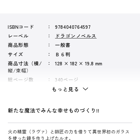
ISBNコード
9784040764597
レーベル
ドラゴンノベルス
商品形態
一般書
サイズ
Ｂ６判
商品寸法（横/
128 × 182 × 19.8 mm
縦/束幅）
総ページ数
340ページ
もっと見る
新たな魔法でみんな幸せものづくり!!
火の精霊（ラヴァ）と師匠の力を借りて異世界初のガラス
を使った鏡を作り上げたルオ。