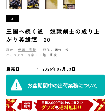
王国へ続く道 奴隷剣士の成り上
がり英雄譚 20
著者：
伊藤 寿規
原作：
湯水 快
キャラクター原案：
日陰 影次
発売日
2026年07月03日