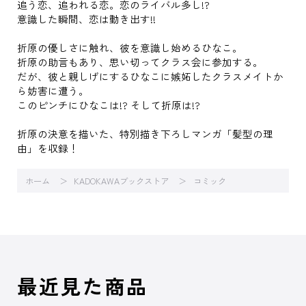
追う恋、追われる恋。恋のライバル多し!?
意識した瞬間、恋は動き出す!!
折原の優しさに触れ、彼を意識し始めるひなこ。
折原の助言もあり、思い切ってクラス会に参加する。
だが、彼と親しげにするひなこに嫉妬したクラスメイトか
ら妨害に遭う。
このピンチにひなこは!? そして折原は!?
折原の決意を描いた、特別描き下ろしマンガ「髪型の理
由」を収録！
ホーム
KADOKAWAブックストア
コミック
最近見た商品