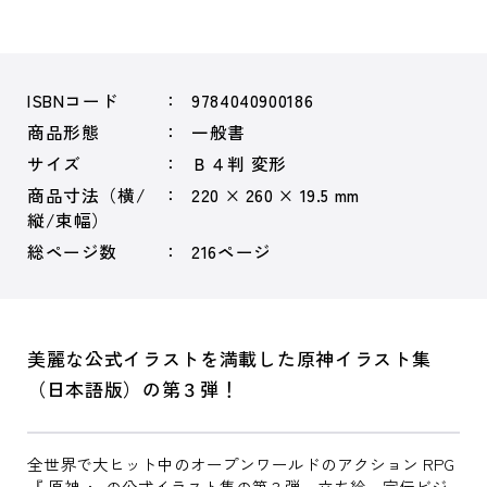
ISBNコード
9784040900186
商品形態
一般書
サイズ
Ｂ４判 変形
商品寸法（横/
220 × 260 × 19.5 mm
縦/束幅）
総ページ数
216ページ
美麗な公式イラストを満載した原神イラスト集
（日本語版）の第３弾！
全世界で大ヒット中のオープンワールドのアクション RPG
『 原神 』 の公式イラスト集の第３弾。立ち絵、宣伝ビジ