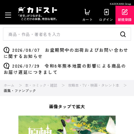
KADOKAWA Group
カート
ログイン
新規登録
2026/08/07 お盆期間中の出荷およびお問い合わせ
に関するお知らせ
2026/07/29 令和8年熊本地震の影響による商品の
お届け遅延につきまして
ホーム
本・コミック・雑誌
攻略本・TV・映画・タレント本
画集・ファンブック
画像タップで拡大