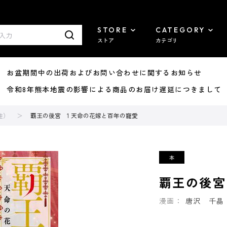
STORE
CATEGORY
ストア
カテゴリ
8/07 お盆期間中の出荷およびお問い合わせに関するお知らせ
7/29 令和8年熊本地震の影響による商品のお届け遅延につきまして
性）
覇王の後宮 1 天命の花嫁と百年の寵愛
覇王の後宮
漫画：
唐沢 千晶