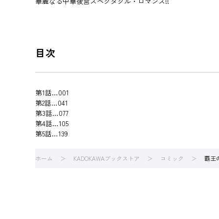
華麗なる中華後宮スペクタクル・ロマンス!!
目次
第1話…001
第2話…041
第3話…077
第4話…105
第5話…139
ホーム
KADOKAWAブックストア
コミック
覇王