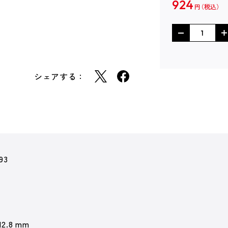
924
円
シェアする：
93
12.8 mm