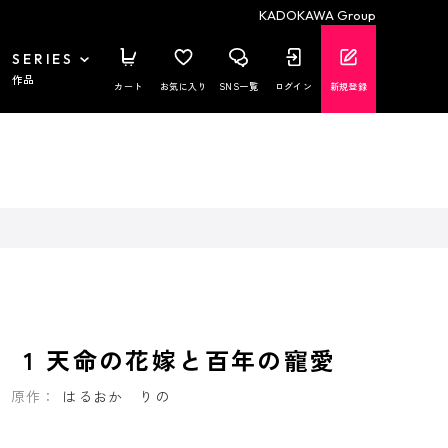
KADOKAWA Group
SERIES
作品
カート
お気に入り
SNS一覧
ログイン
新規登録
 1 天命の花嫁と百年の寵愛
原作：
はるおか りの