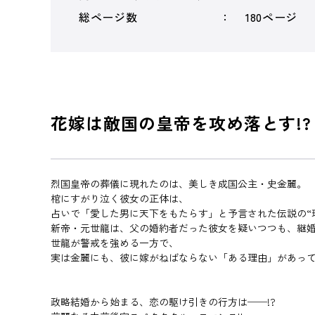
総ページ数
180ページ
花嫁は敵国の皇帝を攻め落とす!?
烈国皇帝の葬儀に現れたのは、美しき成国公主・史金麗。
棺にすがり泣く彼女の正体は、
占いで「愛した男に天下をもたらす」と予言された伝説の“
新帝・元世龍は、父の婚約者だった彼女を疑いつつも、継
世龍が警戒を強める一方で、
実は金麗にも、彼に嫁がねばならない「ある理由」があって
政略結婚から始まる、恋の駆け引きの行方は──!?