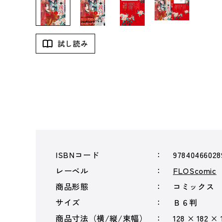
試し読み
ISBNコード
97840466028
レーベル
FLOScomic
商品形態
コミックス
サイズ
Ｂ６判
商品寸法（横/縦/束幅）
128 × 182 × 