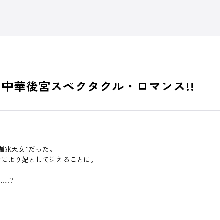
 中華後宮スペクタクル・ロマンス!!
瑞兆天女”だった。
婚により妃として迎えることに。
…!?