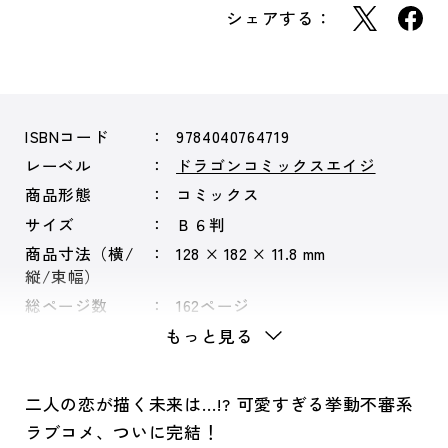
シェアする：
ISBNコード
9784040764719
レーベル
ドラゴンコミックスエイジ
商品形態
コミックス
サイズ
Ｂ６判
商品寸法（横/
128 × 182 × 11.8 mm
縦/束幅）
総ページ数
162ページ
もっと見る
二人の恋が描く未来は…!? 可愛すぎる挙動不審系
ラブコメ、ついに完結！