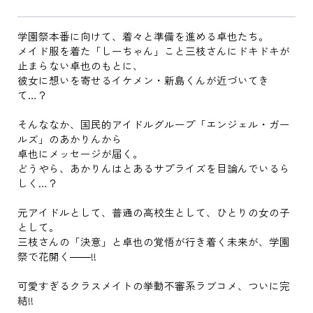
学園祭本番に向けて、着々と準備を進める卓也たち。
メイド服を着た「しーちゃん」こと三枝さんにドキドキが
止まらない卓也のもとに、
彼女に想いを寄せるイケメン・新島くんが近づいてき
て…？
そんななか、国民的アイドルグループ「エンジェル・ガー
ルズ」のあかりんから
卓也にメッセージが届く。
どうやら、あかりんはとあるサプライズを目論んでいるら
しく…？
元アイドルとして、普通の高校生として、ひとりの女の子
として。
三枝さんの「決意」と卓也の覚悟が行き着く未来が、学園
祭で花開く――!!
可愛すぎるクラスメイトの挙動不審系ラブコメ、ついに完
結!!