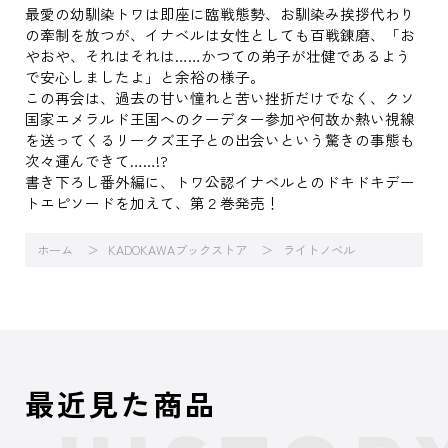
最愛の幼馴染トワは即座に臨戦態勢、お馴染み挨拶代わり
の牽制を放つが、イナベルは女性としても百戦錬磨、「お
やおや、それはそれは……かつての弟子が壮健であるよう
で安心しましたよ」と余裕の様子。
この再会は、過去の甘い憧れと苦い挫折だけでなく、クソ
国家エメラルド王国へのクーデター参加や何故か熱い視線
を送ってくるリークズ王子との出会いという驚きの事態も
次々運んできて……!?
書き下ろし番外編に、トワ公認イナベルとのドキドキデー
トエピソードを加えて、第２巻発売！
ホーム
KADOKAWAブックストア
ライトノベル
最近見た商品