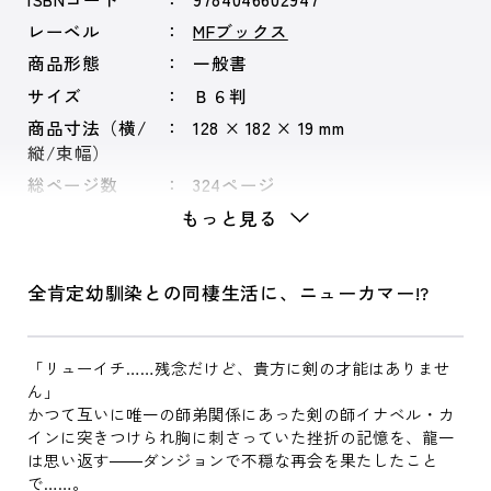
レーベル
MFブックス
商品形態
一般書
サイズ
Ｂ６判
商品寸法（横/
128 × 182 × 19 mm
縦/束幅）
総ページ数
324ページ
もっと見る
全肯定幼馴染との同棲生活に、ニューカマー!?
「リューイチ……残念だけど、貴方に剣の才能はありませ
ん」
かつて互いに唯一の師弟関係にあった剣の師イナベル・カ
インに突きつけられ胸に刺さっていた挫折の記憶を、龍一
は思い返す――ダンジョンで不穏な再会を果たしたこと
で……。