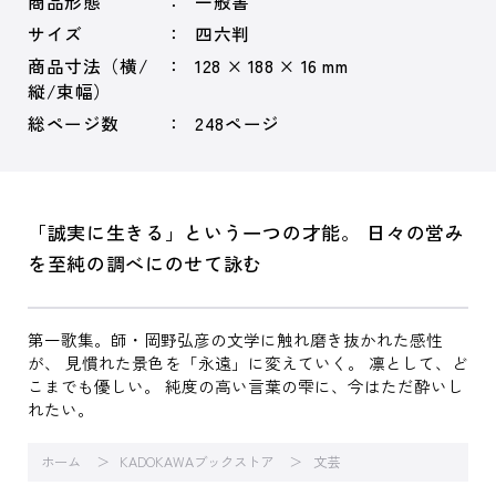
商品形態
一般書
サイズ
四六判
商品寸法（横/
128 × 188 × 16 mm
縦/束幅）
総ページ数
248ページ
「誠実に生きる」という一つの才能。 日々の営み
を至純の調べにのせて詠む
第一歌集。師・岡野弘彦の文学に触れ磨き抜かれた感性
が、 見慣れた景色を「永遠」に変えていく。 凛として、ど
こまでも優しい。 純度の高い言葉の雫に、今はただ酔いし
れたい。
ホーム
KADOKAWAブックストア
文芸