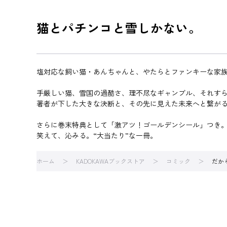
猫とパチンコと雪しかない。
塩対応な飼い猫・あんちゃんと、やたらとファンキーな家
手厳しい猫、雪国の過酷さ、理不尽なギャンブル、それすら
著者が下した大きな決断と、その先に見えた未来へと繋が
さらに巻末特典として「激アツ！ゴールデンシール」つき
笑えて、沁みる。“大当たり”な一冊。
ホーム
KADOKAWAブックストア
コミック
だか