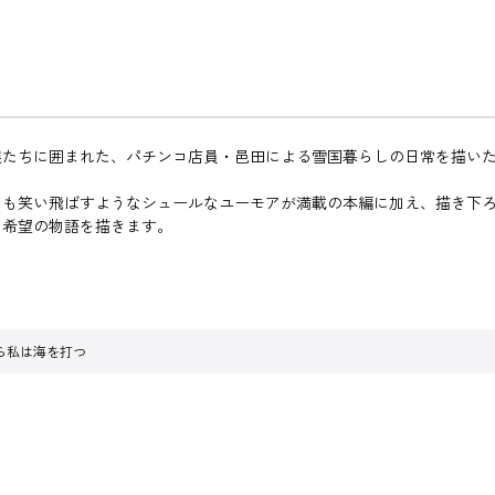
族たちに囲まれた、パチンコ店員・邑田による雪国暮らしの日常を描い
も笑い飛ばすようなシュールなユーモアが満載の本編に加え、描き下ろ
る希望の物語を描きます。
。
ら私は海を打つ