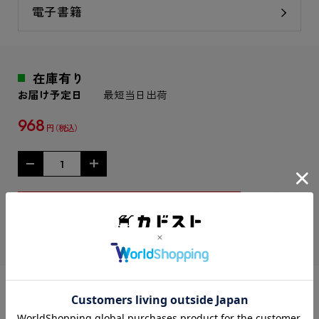
電子書籍
在庫有り
お届け予定日
最短当日出荷
968
円
シェアする：