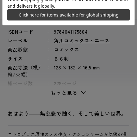
ISBNコード
9784041175804
レーベル
角川コミックス・エース
商品形態
コミックス
サイズ
Ｂ６判
商品寸法（横/
128 × 182 × 16.5 mm
縦/束幅）
総ページ数
228ページ
もっと見る
おはよう――無慈悲で醜く、そして美しい世界。
ニトロプラス原作のメカ少女アクションゲームが気鋭の漫