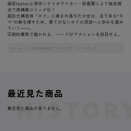
画家Nykkenと原作シナリオライター・前島賢により独自視
点で再構築コミック化！
超巨大構造体「ホド」に産まれ落ちた少女は、主である“ネ
マ”の躰を捜すため、果てのないホドの深淵へと歩みを進め
ていく――。
圧倒的筆致で描かれる、ハードSFアクションを刮目せよ。
ホーム
KADOKAWAブックストア
コミック
最近見た商品
最近見た商品がありません。