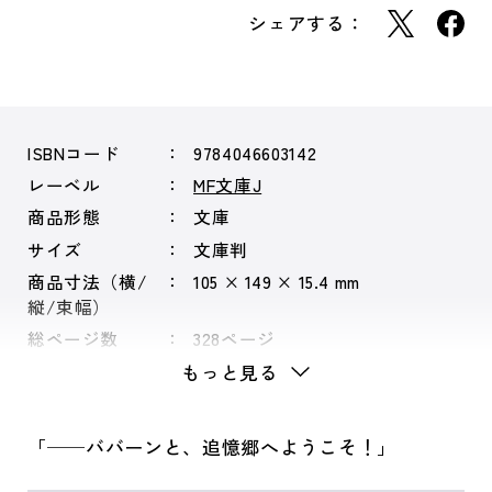
シェアする：
ISBNコード
9784046603142
レーベル
MF文庫J
商品形態
文庫
サイズ
文庫判
商品寸法（横/
105 × 149 × 15.4 mm
縦/束幅）
総ページ数
328ページ
もっと見る
「──ババーンと、追憶郷へようこそ！」