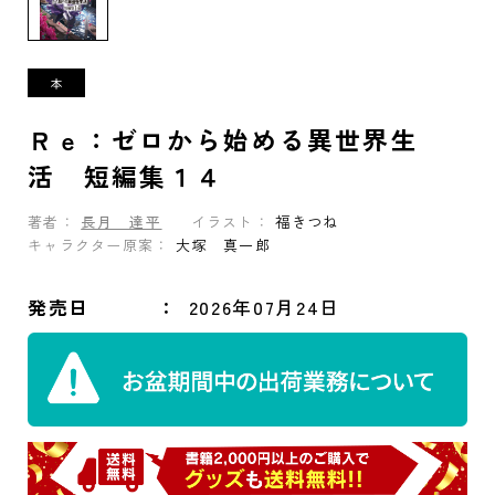
Ｒｅ：ゼロから始める異世界生
活 短編集１４
著者：
長月 達平
イラスト：
福きつね
キャラクター原案：
大塚 真一郎
発売日
2026年07月24日