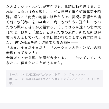
たとえナツキ・スバルが不在でも、物語は動き続ける。こ
れは主人公の視点を離れ、リゼロ世界を描く短編集第十四
弾。綴られる此度の物語の紙片たちは、災禍の影響が色濃
く残る水門都市を出発点に、残るものたちと託されるもの
たちの願いと祈りが交錯する。そしてはるか遠くの北の大
地では、蘇りし『魔女』と少女たちの旅に、新たな新風が
交わらんとしていた。それは繋がれたことさえ彼方に消え
た、"彼"の残滓を追う追憶者たちの物語――。
「おォ、そォだそォだ！ 『スーウェンとティンゼルの両
看板』ってなァ！」
全編Ｗｅｂ未掲載、物語が合流する。――歩いていく。あ
なたに、伝えたいことがあるから。
ホーム
KADOKAWAブックストア
ライトノベル
ホーム
KADOKAWAラノベ＆コミックグッズストア
MF文
庫J