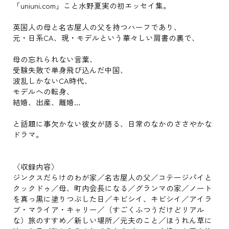
「uniuni.com」こと水野夏実の初エッセイ集。
英国人の母と名古屋人の父を持つハーフであり、
元・日系CA、現・モデルという華々しい肩書の裏で、
母の忘れられない言葉、
受験失敗で単身飛び込んだ中国、
波乱しかないCA時代、
モデルへの転身、
結婚、出産、離婚…
と話題に事欠かない彼女が語る、日常のなかのささやかな
ドラマ。
〈収録内容〉
ジンクスだらけのわが家／名古屋人の父／コテージパイと
クックドゥ／母、町内会長になる／グランマの家／ノート
を真っ黒に塗りつぶした日／キビシイ、キビシイ／アイラ
ブ・マライア・キャリー／（すごくふつうだけどリアル
な）旅のすすめ／新しい場所／元夫のこと／ほうれん草に