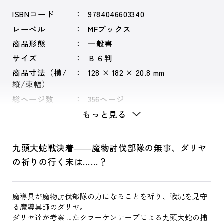
ISBNコード
9784046603340
レーベル
MFブックス
商品形態
一般書
サイズ
Ｂ６判
商品寸法（横/
128 × 182 × 20.8 mm
縦/束幅）
総ページ数
356ページ
もっと見る
九頭大蛇戦決着――魔物討伐部隊の無事、ダリヤ
の祈りの行く末は……？
魔導具が魔物討伐部隊の力になることを祈り、戦況を見守
る魔導具師のダリヤ。
ダリヤ達が考案したクラーケンテープによる九頭大蛇の捕