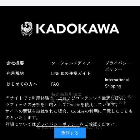
会社概要
ソーシャルメディア
プライバシー
ポリシー
利用規約
LINE IDの連携ガイド
International
はじめての方へ
FAQ
Shipping
よくあるお問い合わせ
特定商取引法に
お問い合わせ/
当サイトでは利用体験の向上およびコンテンツの最適な提供、ト
関する表示
リクエスト
ラフィックの分析を目的としてCookieを使用しています。
サイトの閲覧を継続された場合、Cookieの利用に同意したことも
のといたします。
詳細については
プライバシーポリシー
をご確認ください。
© KADOKAWA CORPORATION
承諾する