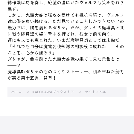
縛作戦は功を奏し、絶望の淵にいたヴォルフも笑みを取り
戻す。
しかし、九頭大蛇は猛攻を受けても抵抗を続け、ヴォルフ
達は傷を負い続ける。ただ見ていることしかできない己の
無力さに、胸を痛めるダリヤ。だが、ダリヤの魔導具と共
に戦う隊員達の姿に背中を押され、彼女は前を向く。
運にも人にも恵まれた。いまだ魔導具師としては未熟だ。
「それでも自分は魔物討伐部隊の相談役に成れた――その
ことを、心から誇ろう」
ダリヤが、命を懸けた九頭大蛇戦の果てに見た景色とは
――？
魔導具師ダリヤのものづくりストーリー、積み重ねた努力
が実る第十五弾、開幕！
ホーム
KADOKAWAブックストア
ライトノベル