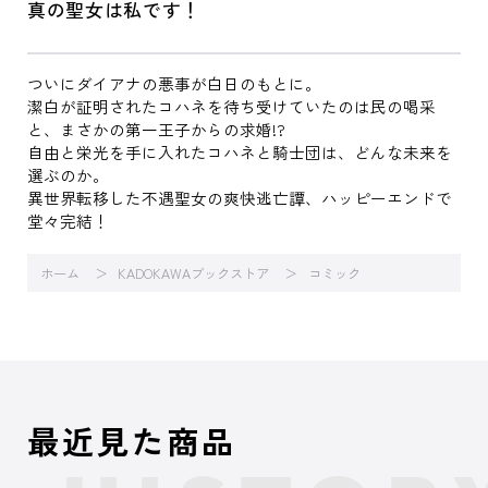
真の聖女は私です！
ついにダイアナの悪事が白日のもとに。
潔白が証明されたコハネを待ち受けていたのは民の喝采
と、まさかの第一王子からの求婚!?
自由と栄光を手に入れたコハネと騎士団は、どんな未来を
選ぶのか。
異世界転移した不遇聖女の爽快逃亡譚、ハッピーエンドで
堂々完結！
ホーム
KADOKAWAブックストア
コミック
最近見た商品