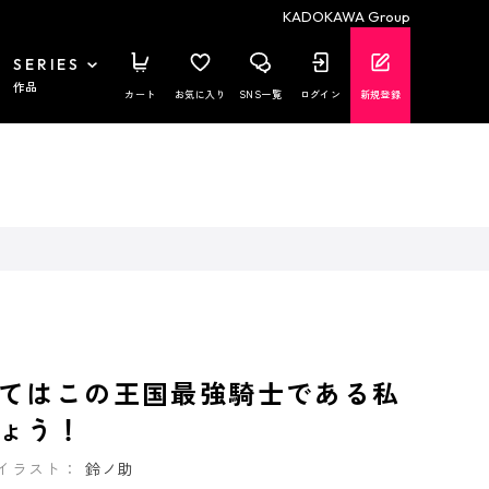
KADOKAWA Group
SERIES
作品
カート
お気に入り
SNS一覧
ログイン
新規登録
てはこの王国最強騎士である私
ょう！
イラスト：
鈴ノ助