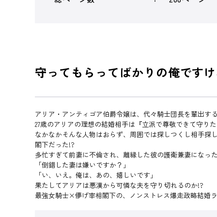
守ってもらってばかりの俺ですけ
アリア・アンティゴア伯爵令嬢は、代々騎士団長を輩出す
27歳のアリアの理想の結婚相手は『立派で尊敬できて守り
なかなかそんな人物はおらず、周囲では探しつくし相手探
閣下だった!?
多忙すぎて前妻に不倫され、離縁した彼の護衛兼妻になっ
「倒錯した妻は嫌いですか？」
「い、いえ。俺は、あの、嬉しいです」
果たしてアリアは悪漢から可憐な夫を守り切れるのか!?
最強女騎士×儚げ宰相閣下の、ノンストレス爆走政略結婚