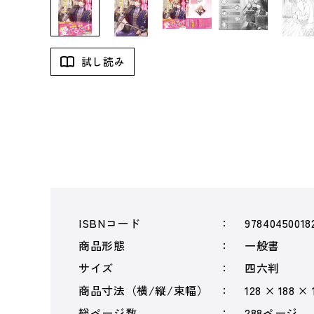
試し読み
ISBNコード
97840450018
商品形態
一般書
サイズ
四六判
商品寸法（横/縦/束幅）
128 × 188 ×
総ページ数
288ページ