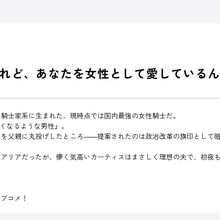
れど、あなたを女性として愛しているん
る騎士家系に生まれた、現時点では国内最強の女性騎士だ。
たくなるような男性』。
しを父親に丸投げしたところ――提案されたのは政治改革の旗印として
たアリアだったが、儚く気高いカーティスはまさしく理想の夫で、初夜
ラブコメ！