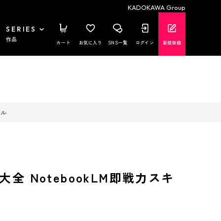
KADOKAWA Group
SERIES
作品
カート
お気に入り
SNS一覧
ログイン
新規登録
キル
大全 NotebookLM即戦力スキ