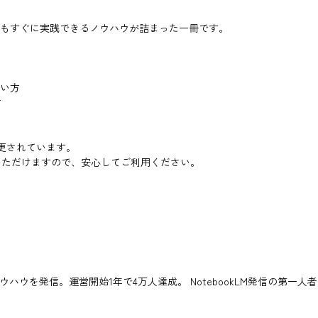
でもすぐに実践できるノウハウが詰まった一冊です。
ない方
方
称が変更されています。
いただけますので、安心してご利用ください。
ウを発信。運営開始1年で4万人達成。 NotebookLM発信の第一人