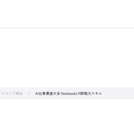
！
ブックストア商品
AI仕事最速大全 NotebookLM即戦力スキル