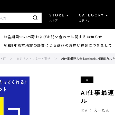
STORE
CATEGORY
ストア
カテゴリ
8/07 お盆期間中の出荷およびお問い合わせに関するお知らせ
7/29 令和8年熊本地震の影響による商品のお届け遅延につきまして
IT
ビジネス・マネー・資格
AI仕事最速大全 NotebookLM即戦力ス
AI仕事最速
ル
著者：
えーたん