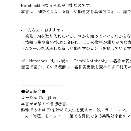
NotebookLMならそれが可能なのです。
本書は、AI時代における新しい働き方を具体的に示し、誰
<こんな方におすすめ>
・業務にAIを取り入れたいが、何から始めていいかわから
・情報収集や資料整理に追われ、ほかの業務が滞りがちな
・AIツールを活用した新しい働き方のヒントを探している方
※「NotebookLM」は現在「Gemini Notebook」に名
誌面で紹介している機能は、名称変更後も変わらずご利用
ーーーーーーーーーー
●著者紹介●
えーたん @ai_jitan
本書が記念すべき初著書。
趣味であるAIでXを始めて人生を変えた一般サラリーマン。
「AI×時短」をモットーに誰でも真似できる業務効率化のノウハ