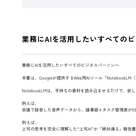
業務にAIを活用したいすべての
業務にAIを活用したいすべてのビジネスパーソンへ
本書は、Googleが提供するWeb用AIツール「Notebook
NotebookLMは、手持ちの資料を読み込ませるだけで
例えば、
会議で録音した音声データから、議事録+タスク管理表が5
例えば、
上司の思考を完全に理解した“上司AI”が「絶対通る」報告