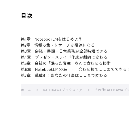
目次
第1章 NotebookLMをはじめよう
第2章 情報収集・リサーチが爆速になる
第3章 会議・書類・日常業務が全部時短できる
第4章 プレゼン・スライド作成が劇的に変わる
第5章 会社の「眠った資産」をAIに食わせる技術
第6章 NotebookLM×Gemini 合わせ技でここまでできる
第7章 職種別！あなたの仕事はここまで変わる
ホーム
KADOKAWAブックストア
その他KADOKAWA