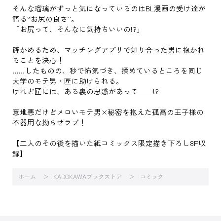
そんな瑠璃がずっと気になっているのはBL漫画の受け達が
語る“お尻の良さ”。
「お尻って、そんなに気持ちいいの!?」
確かめるため、マッチングアプリで知り合った男に抱かれ
ることを決心！
……したものの、秒で怖気づき、揉めているところを同じ
大学のモテ男・匠に助けられる。
けれど匠には、ある裏の思惑があって――!?
意地悪だけどメロいモテ男×秘密を抱えた孤高の王子様の
不器用な拗らせラブ！
【二人のその後を描いた紙コミックス限定描き下ろし8P収
録】
ホーム
KADOKAWAブックストア
コミック