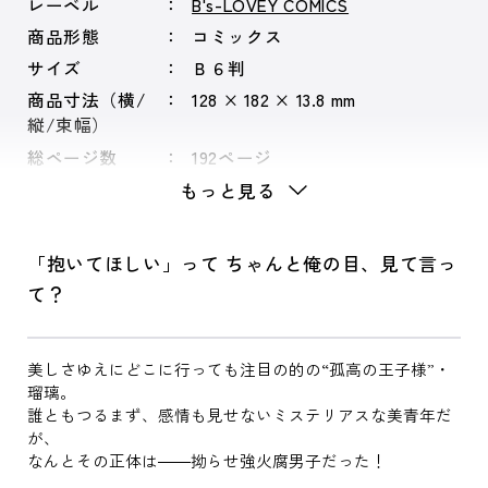
レーベル
B's-LOVEY COMICS
商品形態
コミックス
サイズ
Ｂ６判
商品寸法（横/
128 × 182 × 13.8 mm
縦/束幅）
総ページ数
192ページ
もっと見る
「抱いてほしい」って ちゃんと俺の目、見て言っ
て？
美しさゆえにどこに行っても注目の的の“孤高の王子様”・
瑠璃。
誰ともつるまず、感情も見せないミステリアスな美青年だ
が、
なんとその正体は――拗らせ強火腐男子だった！