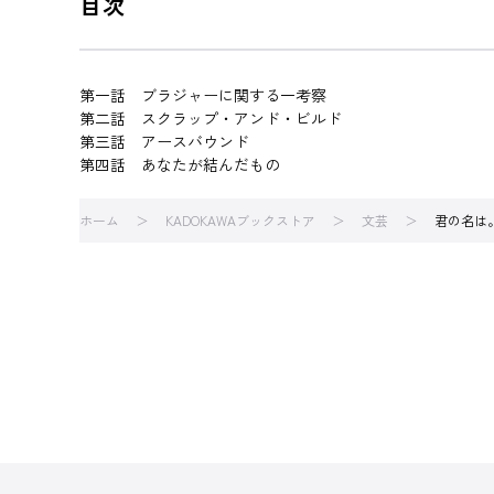
目次
第一話 ブラジャーに関する一考察
第二話 スクラップ・アンド・ビルド
第三話 アースバウンド
第四話 あなたが結んだもの
ホーム
KADOKAWAブックストア
文芸
君の名は。 A