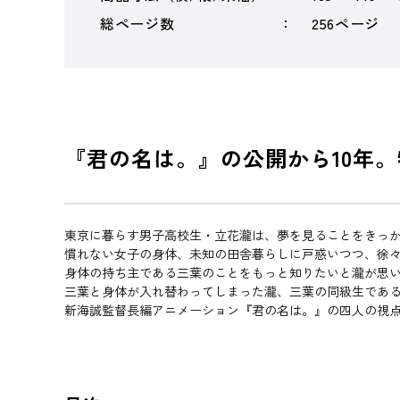
総ページ数
256ページ
『君の名は。』の公開から10年
東京に暮らす男子高校生・立花瀧は、夢を見ることをきっ
慣れない女子の身体、未知の田舎暮らしに戸惑いつつ、徐
身体の持ち主である三葉のことをもっと知りたいと瀧が思
三葉と身体が入れ替わってしまった瀧、三葉の同級生であ
新海誠監督長編アニメーション『君の名は。』の四人の視