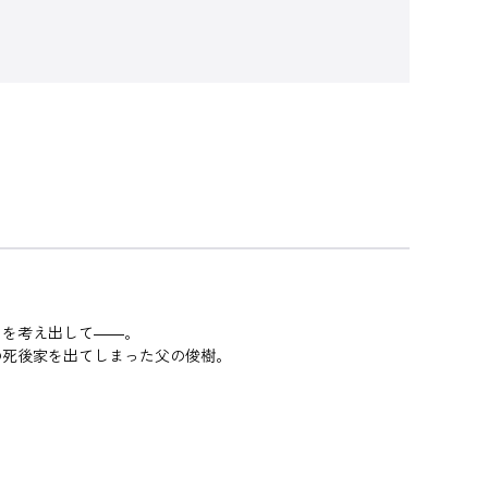
とを考え出して――。
の死後家を出てしまった父の俊樹。