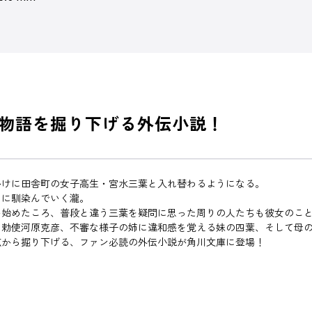
。物語を掘り下げる外伝小説！
かけに田舎町の女子高生・宮水三葉と入れ替わるようになる。
々に馴染んでいく瀧。
い始めたころ、普段と違う三葉を疑問に思った周りの人たちも彼女のこ
る勅使河原克彦、不審な様子の姉に違和感を覚える妹の四葉、そして母
点から掘り下げる、ファン必読の外伝小説が角川文庫に登場！