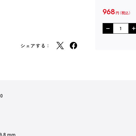
968
円
シェアする：
50
 9.8 mm