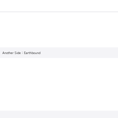
nother Side：Earthbound