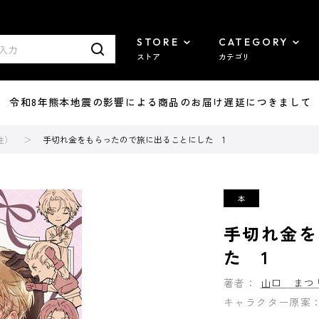
STORE
CATEGORY
ストア
カテゴリ
7/29 令和8年熊本地震の影響による商品のお届け遅延につきまして
性）
手切れ金をもらったので旅に出ることにした 1
手切れ金を
た 1
著者：
山口 まつ
キャラクター原案