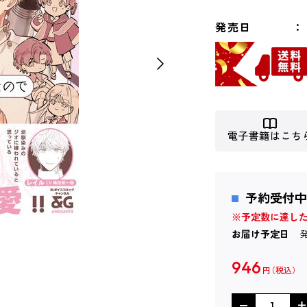
発売日
電子書籍はこち
予約受付中
※予定数に達し
お届け予定日
946
円