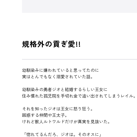
規格外の貢ぎ愛!!
幼馴染みに嫌われていると思ってたのに
実はとんでもなく溺愛されていた話。
幼馴染みの勇者ジオと結婚するらしい王女に
住み慣れた孤児院を手切れ金で追い出されてしまうレイル
それを知ったジオは王女に怒り狂う。
困惑する仲間や王太子。
けれど獣人ルトワルドだけが真実を見抜いた。
「惚れてるんだろ、ジオは。そのオスに」