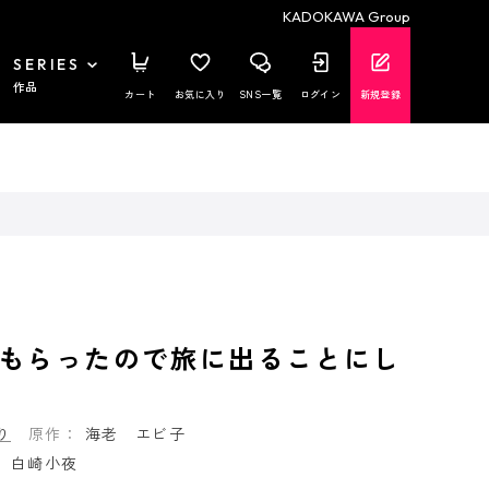
KADOKAWA Group
SERIES
作品
カート
お気に入り
SNS一覧
ログイン
新規登録
もらったので旅に出ることにし
り
原作：
海老 エビ子
：
白崎小夜