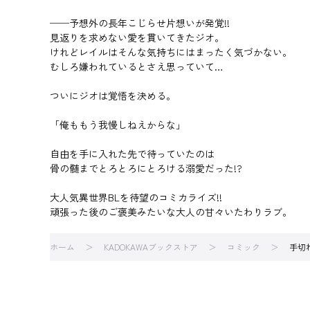
──予想外の長年こじらせ片想いが発覚!!
見返りを求めない愛を貫いてきたジオ。
けれどレイルはそんな気持ちにはまったく気づかない。
むしろ嫌われているとさえ思っていて…
ついにジオは覚悟を決める。
「俺ももう我慢しねえからな」
自由を手に入れた先で待っていたのは
骨の髄までとろとろにとろける溺愛だった!?
大人気異世界BLを待望のコミカライズ!!
頑張った後のご褒美みたいな大人の甘々いたわりラブ。
ホーム
KADOKAWAブックストア
コミック
手切