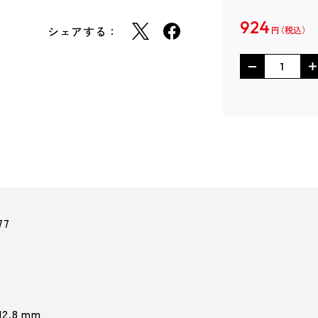
924
シェアする：
円
77
12.8 mm