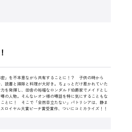
！
秘密」を不本意ながら共有することに！？ 子供の時から
で、読書と掃除と料理が大好き。ちょっとだけ惹かれていた
活力を発揮し、田舎の裕福なロンダルド伯爵家でメイドとし
う噂の人物。そんなレオン様の噂話を特に気にすることもな
ることに！ そこで「全然目立たない」パトリシアは、静ま
マンスロイヤル大賞ピーチ賞受賞作、ついにコミカライズ！！