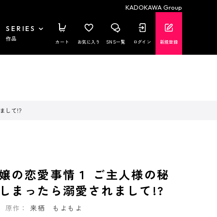
KADOKAWA Group
SERIES
作品
カート
お気に入り
SNS一覧
ログイン
新規登録
して!?
嬢の恋愛事情１ ご主人様の秘
しまったら溺愛されまして!?
原作：
来栖 もよもよ