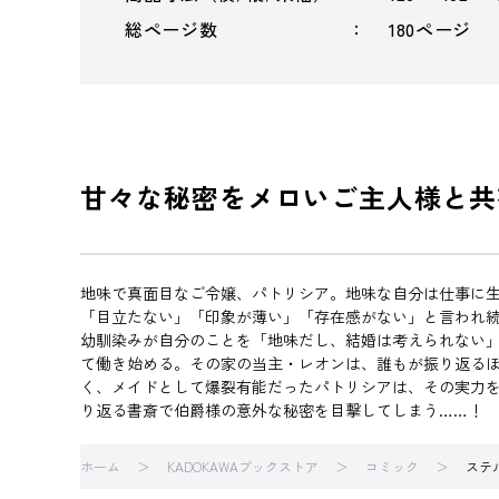
総ページ数
180ページ
甘々な秘密をメロいご主人様と共
地味で真面目なご令嬢、パトリシア。地味な自分は仕事に
「目立たない」「印象が薄い」「存在感がない」と言われ
幼馴染みが自分のことを「地味だし、結婚は考えられない
て働き始める。その家の当主・レオンは、誰もが振り返る
く、メイドとして爆裂有能だったパトリシアは、その実力
り返る書斎で伯爵様の意外な秘密を目撃してしまう……！ そ
ホーム
KADOKAWAブックストア
コミック
ステ