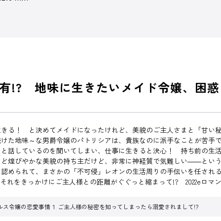
有!? 地味に生きたいメイド令嬢、困惑
生きる！ と決めてメイドになったけれど、美貌のご主人さまと「甘い
続けた地味～な男爵令嬢のパトリシアは、貴族なのに派手なことが苦手
」と話しているのを聞いてしまい、仕事に生きると決心！ 持ち前の生
ほど煌びやかな美貌の持ち主だけど、非常に神経質で気難しい――とい
を認められて、まさかの「不可侵」レオンの生活周りの手伝いを任され
れをきっかけにご主人様との距離がぐぐっと縮まって!? 2022eロ
ルス令嬢の恋愛事情１ ご主人様の秘密を知ってしまったら溺愛されまして!?