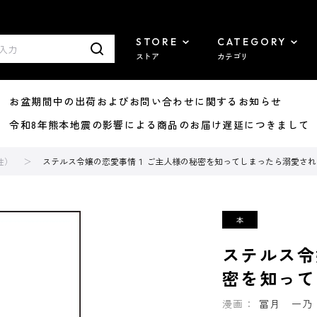
STORE
CATEGORY
ストア
カテゴリ
8/07 お盆期間中の出荷およびお問い合わせに関するお知らせ
7/29 令和8年熊本地震の影響による商品のお届け遅延につきまして
性）
ステルス令嬢の恋愛事情１ ご主人様の秘密を知ってしまったら溺愛されま
ステルス令
密を知って
漫画：
冨月 一乃