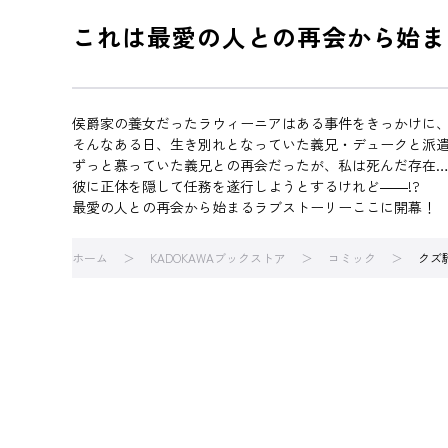
これは最愛の人との再会から始ま
侯爵家の養女だったラウィーニアはある事件をきっかけに
そんなある日、生き別れとなっていた義兄・デュークと派
ずっと慕っていた義兄との再会だったが、私は死んだ存在
彼に正体を隠して任務を遂行しようとするけれど――!?
最愛の人との再会から始まるラブストーリーここに開幕！
ホーム
KADOKAWAブックストア
コミック
クズ