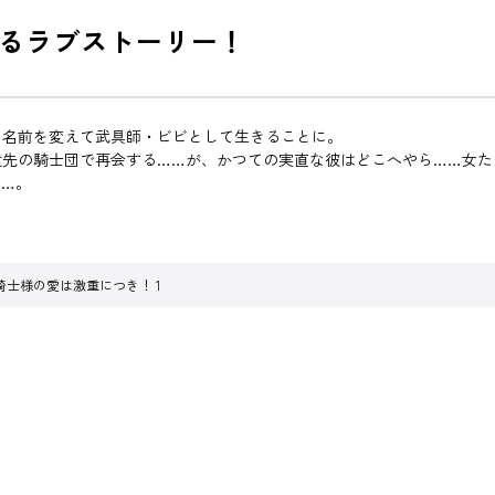
るラブストーリー！
、名前を変えて武具師・ビビとして生きることに。
遣先の騎士団で再会する……が、かつての実直な彼はどこへやら……女た
……。
騎士様の愛は激重につき！ 1