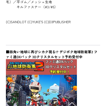
毛）／平ゴム／メッシュ生地
キルファスナー（#3/#5）
(C)SANDLOT (C)YUKE'S (C)D3PUBLISHER
■四角い地球に再びシカク現る!? デジボク地球防衛軍2 フ
ァミ通DXパック 3Dクリスタルセット予約受付中