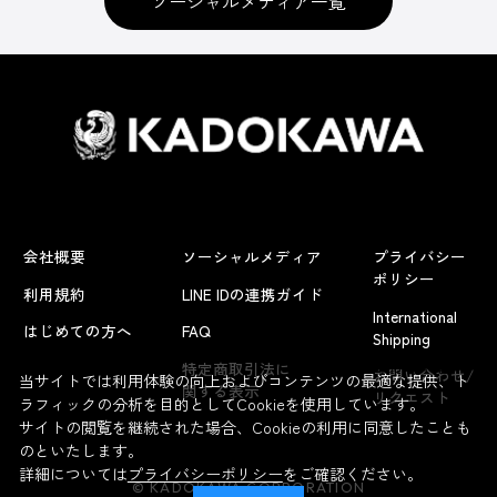
ソーシャルメディア一覧
会社概要
ソーシャルメディア
プライバシー
ポリシー
利用規約
LINE IDの連携ガイド
International
はじめての方へ
FAQ
Shipping
よくあるお問い合わせ
特定商取引法に
お問い合わせ/
当サイトでは利用体験の向上およびコンテンツの最適な提供、ト
関する表示
リクエスト
ラフィックの分析を目的としてCookieを使用しています。
サイトの閲覧を継続された場合、Cookieの利用に同意したことも
のといたします。
詳細については
プライバシーポリシー
をご確認ください。
© KADOKAWA CORPORATION