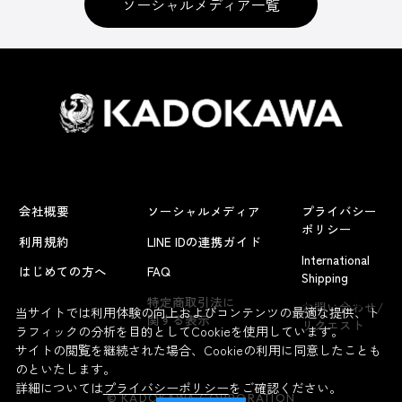
ソーシャルメディア一覧
会社概要
ソーシャルメディア
プライバシー
ポリシー
利用規約
LINE IDの連携ガイド
International
はじめての方へ
FAQ
Shipping
よくあるお問い合わせ
特定商取引法に
お問い合わせ/
当サイトでは利用体験の向上およびコンテンツの最適な提供、ト
関する表示
リクエスト
ラフィックの分析を目的としてCookieを使用しています。
サイトの閲覧を継続された場合、Cookieの利用に同意したことも
のといたします。
詳細については
プライバシーポリシー
をご確認ください。
© KADOKAWA CORPORATION