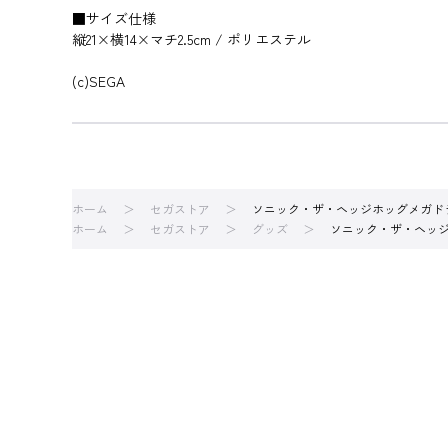
■サイズ仕様
縦21×横14×マチ2.5cm / ポリエステル
(c)SEGA
ホーム
セガストア
ソニック・ザ・ヘッジホッグメガド
ホーム
セガストア
グッズ
ソニック・ザ・ヘッ