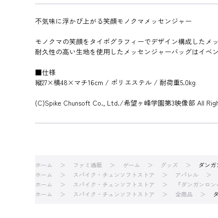
不気味に浮かび上がる笑顔モノクマメッセンジャー
モノクマの笑顔をタイポグラフィーでデザイン構成したメ
耐久性の高い生地を使用したメッセンジャーバッグはイベン
■仕様
縦27×横48×マチ16cm / ポリエステル / 耐荷重5.0kg
(C)Spike Chunsoft Co., Ltd./希望ヶ峰学園第3映像部 All Right
ホーム
ファミ通販
ゲーム
グッズ
ダンガ
ホーム
スパイク・チュンソフトストア
アパレル
ホーム
スパイク・チュンソフトストア
『ダンガンロン
ホーム
スパイク・チュンソフトストア
全商品