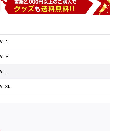
W-S
W-M
W-L
W-XL