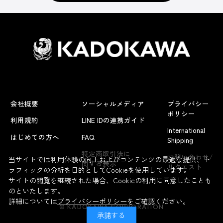
会社概要
ソーシャルメディア
プライバシー
ポリシー
利用規約
LINE IDの連携ガイド
International
はじめての方へ
FAQ
Shipping
よくあるお問い合わせ
特定商取引法に
お問い合わせ/
当サイトでは利用体験の向上およびコンテンツの最適な提供、ト
関する表示
リクエスト
ラフィックの分析を目的としてCookieを使用しています。
サイトの閲覧を継続された場合、Cookieの利用に同意したことも
のといたします。
詳細については
プライバシーポリシー
をご確認ください。
© KADOKAWA CORPORATION
承諾する