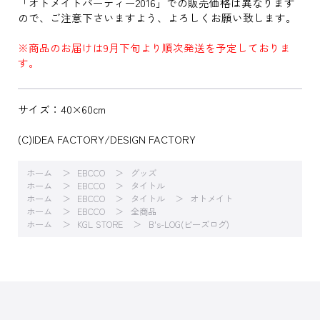
「オトメイトパーティー2016」での販売価格は異なります
ので、ご注意下さいますよう、よろしくお願い致します。
※商品のお届けは9月下旬より順次発送を予定しておりま
す。
サイズ：40×60cm
(C)IDEA FACTORY/DESIGN FACTORY
ホーム
EBCCO
グッズ
ホーム
EBCCO
タイトル
ホーム
EBCCO
タイトル
オトメイト
ホーム
EBCCO
全商品
ホーム
KGL STORE
B's-LOG(ビーズログ)