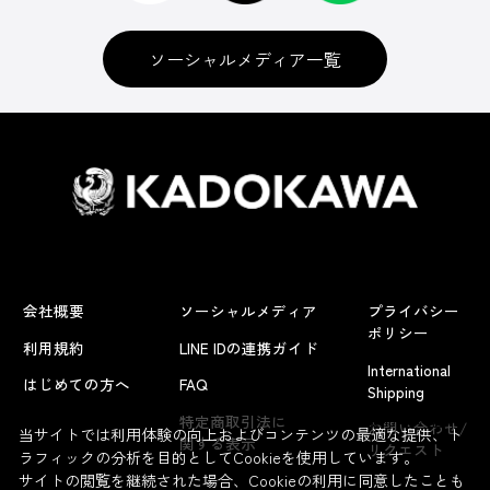
ソーシャルメディア一覧
会社概要
ソーシャルメディア
プライバシー
ポリシー
利用規約
LINE IDの連携ガイド
International
はじめての方へ
FAQ
Shipping
よくあるお問い合わせ
特定商取引法に
お問い合わせ/
当サイトでは利用体験の向上およびコンテンツの最適な提供、ト
関する表示
リクエスト
ラフィックの分析を目的としてCookieを使用しています。
サイトの閲覧を継続された場合、Cookieの利用に同意したことも