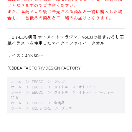
けとなりますのでご注意ください。
また、本商品より後に発売される商品と一緒に購入した場
合も、一番後ろの商品とご一緒のお届けとなります。
「B's-LOG別冊 オトメイトマガジン」Vol.33の描きおろし表
紙イラストを使用したマイクロファイバータオル。
サイズ：40×60cm
(C)IDEA FACTORY/DESIGN FACTORY
ホーム
EBCCO
グッズ
ホーム
EBCCO
タイトル
オトメイト
ホーム
EBCCO
タイトル
オトメイトパーティー
2018
ホーム
EBCCO
全商品
ホーム
KGL STORE
グッズ