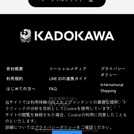
会社概要
ソーシャルメディア
プライバシー
ポリシー
利用規約
LINE IDの連携ガイド
International
はじめての方へ
FAQ
Shipping
よくあるお問い合わせ
特定商取引法に
お問い合わせ/
当サイトでは利用体験の向上およびコンテンツの最適な提供、ト
関する表示
リクエスト
ラフィックの分析を目的としてCookieを使用しています。
サイトの閲覧を継続された場合、Cookieの利用に同意したことも
のといたします。
詳細については
プライバシーポリシー
をご確認ください。
© KADOKAWA CORPORATION