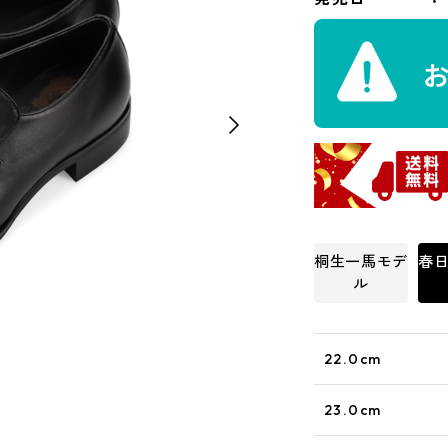
桐生一馬モデ
春
ル
22.0cm
23.0cm