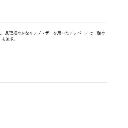
現。 肌理細やかなキップレザーを用いたアッパーには、艶や
ーを追求。