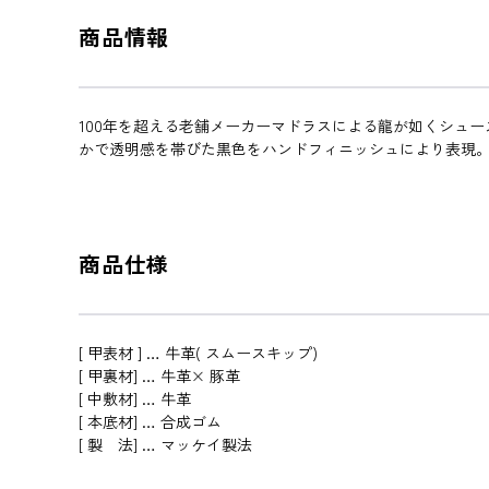
商品情報
100年を超える老舗メーカーマドラスによる龍が如くシュ
かで透明感を帯びた黒色をハンドフィニッシュにより表現。
商品仕様
[ 甲表材 ] … 牛革( スムースキップ)
[ 甲裏材] … 牛革× 豚革
[ 中敷材] … 牛革
[ 本底材] … 合成ゴム
[ 製 法] … マッケイ製法