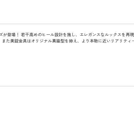
ーズが登場！ 若干高めのヒール設計を施し、エレガンスなルックスを再
 また美錠金具はオリジナル真鍮型を拵え、より本物に近いリアリティ