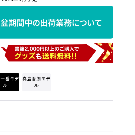
日一番モデ
真島吾朗モデ
ル
ル