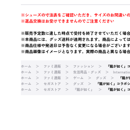
※シューズの寸法表をご確認いただき、サイズのお間違い
※返品交換はお受けできませんのでご注意ください
※販売予定数に達した時点で受付を終了させていただく場
※本商品には、グッズ送料が適用されます。商品によって
※商品仕様や発送日は予告なく変更になる場合がございま
※商品画像はイメージとなります。実際の商品と異なる場
ホーム
ファミ通販
ファッション
『龍が如く』コラ
ホーム
ファミ通販
生活用品・グッズ
Internatio
ホーム
ファミ通販
ゲーム
グッズ
『龍が
ホーム
セガストア
グッズ
『龍が如く』コラボシュ
ホーム
セガストア
『龍が如く』
『龍が如く』コラ