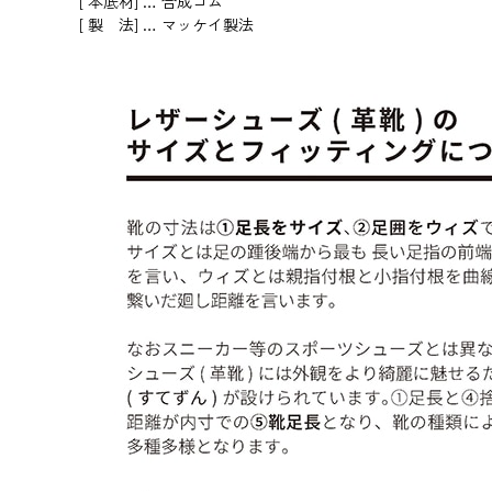
[ 本底材] … 合成ゴム
[ 製 法] … マッケイ製法