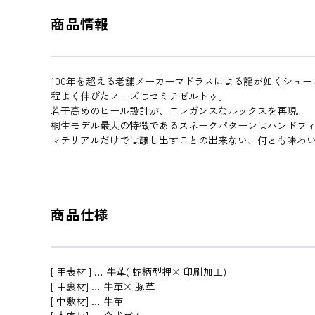
商品情報
100年を超える老舗メーカーマドラスによる龍が如くシュー
程よく伸びたノーズはセミチゼルトゥ。
若干高めのヒール設計が、エレガンスなルックスを再現。
桐生モデル最大の特徴であるスネークパターンはハンドフ
マテリアルだけでは醸し出すことの出来ない、何とも味わい
商品仕様
[ 甲表材 ] … 牛革( 蛇柄型押× 印刷加工)
[ 甲裏材] … 牛革× 豚革
[ 中敷材] … 牛革