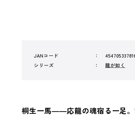
JANコード
45470533781
シリーズ
龍が如く
桐生一馬――応龍の魂宿る一足。