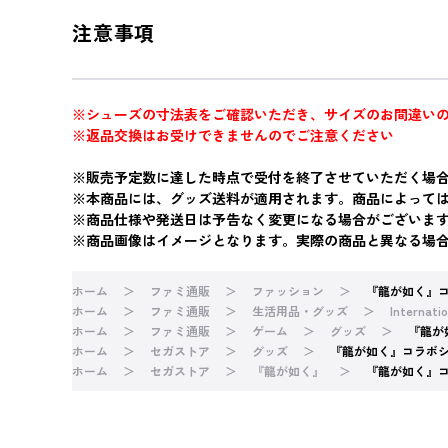
注意事項
※シューズの寸法表をご確認いただき、サイズのお間違い
※返品交換はお受けできませんのでご注意ください
※販売予定数に達した時点で受付を終了させていただく場
※本商品には、グッズ送料が適用されます。商品によって
※商品仕様や発送日は予告なく変更になる場合がございま
※商品画像はイメージとなります。実際の商品と異なる場
ホーム
ファミ通販
ファッション
『龍が如く』コラ
ホーム
ファミ通販
生活用品・グッズ
Internatio
ホーム
ファミ通販
ゲーム
グッズ
『龍が
ホーム
セガストア
グッズ
『龍が如く』コラボシュ
ホーム
セガストア
『龍が如く』
『龍が如く』コラ